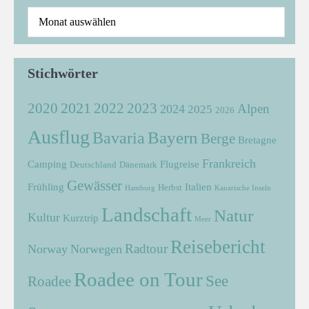
Stichwörter
2021
2022
2020
2023
Alpen
2024
2025
2026
Ausflug
Bayern
Bavaria
Berge
Bretagne
Frankreich
Camping
Flugreise
Deutschland
Dänemark
Gewässer
Frühling
Italien
Herbst
Hamburg
Kanarische Inseln
Landschaft
Natur
Kultur
Kurztrip
Meer
Reisebericht
Radtour
Norway
Norwegen
Roadee on Tour
See
Roadee