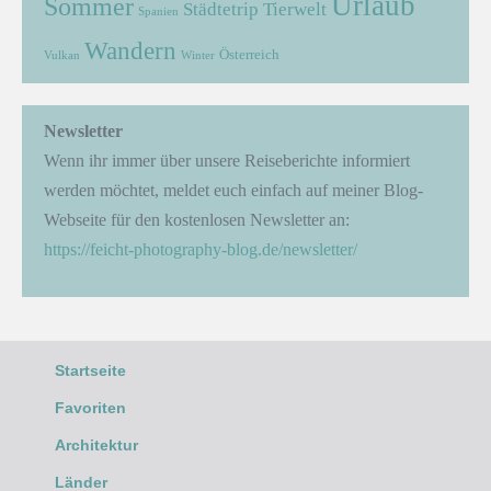
Urlaub
Sommer
Städtetrip
Tierwelt
Spanien
Wandern
Österreich
Vulkan
Winter
Newsletter
Wenn ihr immer über unsere Reiseberichte informiert
werden möchtet, meldet euch einfach auf meiner Blog-
Webseite für den kostenlosen Newsletter an:
https://feicht-photography-blog.de/newsletter/
Startseite
Favoriten
Architektur
Länder