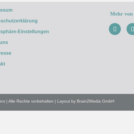
essum
Mehr von 
schutzerklärung
tsphäre-Einstellungen
 uns
resse
kt
ers | Alle Rechte vorbehalten | Layout by Brain2Media GmbH