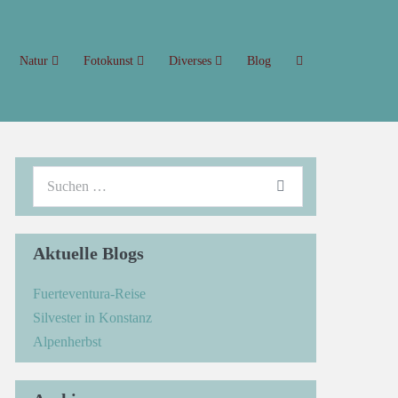
Natur
Fotokunst
Diverses
Blog
Aktuelle Blogs
Fuerteventura-Reise
Silvester in Konstanz
Alpenherbst