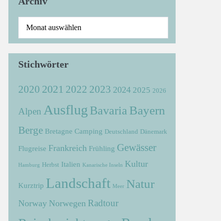
Archiv
Stichwörter
2021
2022
2020
2023
2024
2025
2026
Ausflug
Bayern
Bavaria
Alpen
Berge
Bretagne
Camping
Deutschland
Dänemark
Gewässer
Frankreich
Flugreise
Frühling
Kultur
Italien
Herbst
Hamburg
Kanarische Inseln
Landschaft
Natur
Kurztrip
Meer
Radtour
Norway
Norwegen