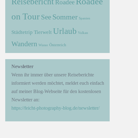
Roadee
Reisebericht
Roadee
on Tour
Sommer
See
Spanien
Urlaub
Städtetrip
Tierwelt
Vulkan
Wandern
Österreich
Winter
→
Newsletter
Wenn ihr immer über unsere Reiseberichte
informiert werden möchtet, meldet euch einfach
auf meiner Blog-Webseite für den kostenlosen
Newsletter an:
https://feicht-photography-blog.de/newsletter/