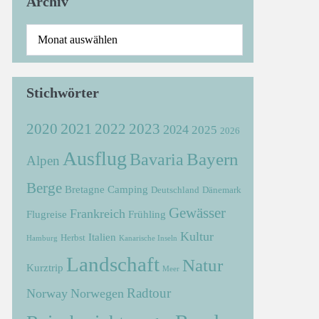
Archiv
Stichwörter
2021
2022
2020
2023
2024
2025
2026
Ausflug
Bayern
Bavaria
Alpen
Berge
Bretagne
Camping
Deutschland
Dänemark
Gewässer
Frankreich
Flugreise
Frühling
Kultur
Italien
Herbst
Hamburg
Kanarische Inseln
Landschaft
Natur
Kurztrip
Meer
Radtour
Norway
Norwegen