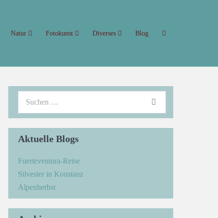
Natur
Fotokunst
Diverses
Blog
Aktuelle Blogs
Fuerteventura-Reise
Silvester in Konstanz
Alpenherbst