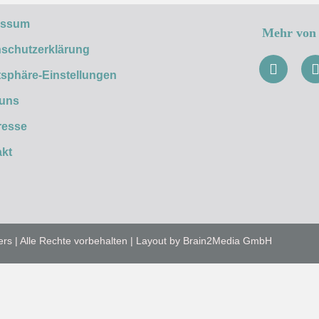
essum
Mehr von 
schutzerklärung
tsphäre-Einstellungen
 uns
resse
kt
ers | Alle Rechte vorbehalten | Layout by Brain2Media GmbH