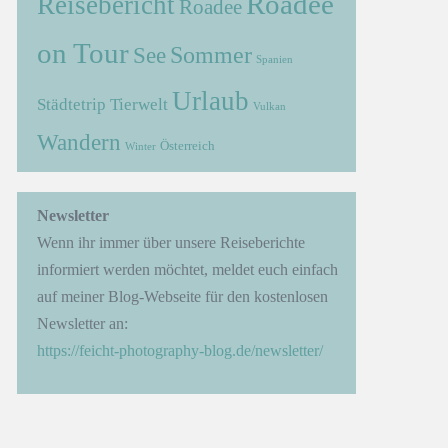
Roadee
Reisebericht
Roadee
on Tour
Sommer
See
Spanien
Urlaub
Städtetrip
Tierwelt
Vulkan
Wandern
Österreich
Winter
→
Newsletter
Wenn ihr immer über unsere Reiseberichte
informiert werden möchtet, meldet euch einfach
auf meiner Blog-Webseite für den kostenlosen
Newsletter an:
https://feicht-photography-blog.de/newsletter/