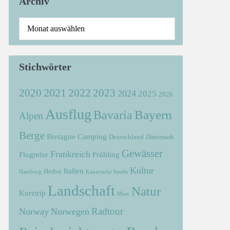
Archiv
Stichwörter
2021
2022
2020
2023
2024
2025
2026
Ausflug
Bayern
Bavaria
Alpen
Berge
Bretagne
Camping
Deutschland
Dänemark
Gewässer
Frankreich
Flugreise
Frühling
Kultur
Italien
Herbst
Hamburg
Kanarische Inseln
Landschaft
Natur
Kurztrip
Meer
Radtour
Norway
Norwegen