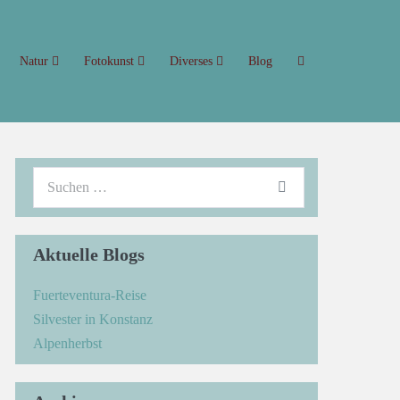
Natur
Fotokunst
Diverses
Blog
Aktuelle Blogs
Fuerteventura-Reise
Silvester in Konstanz
Alpenherbst