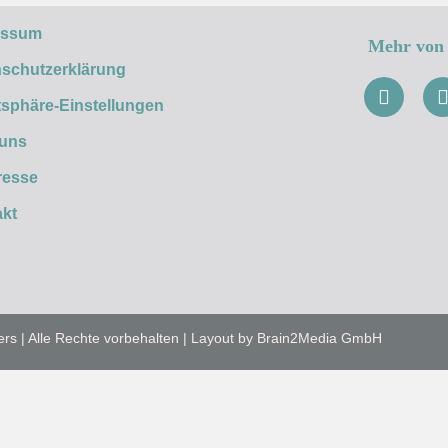
essum
Mehr von 
schutzerklärung
tsphäre-Einstellungen
 uns
resse
kt
ers | Alle Rechte vorbehalten | Layout by Brain2Media GmbH