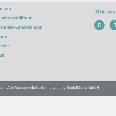
essum
Mehr von 
schutzerklärung
tsphäre-Einstellungen
 uns
resse
kt
ers | Alle Rechte vorbehalten | Layout by Brain2Media GmbH