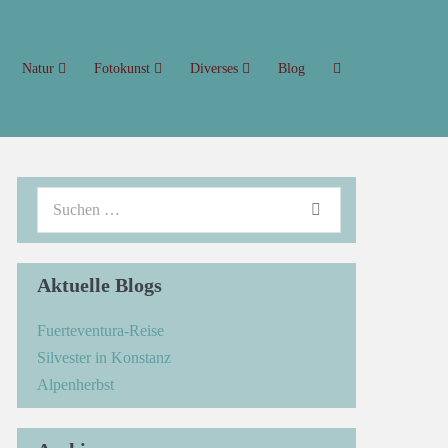
Natur
Fotokunst
Diverses
Blog
Aktuelle Blogs
Fuerteventura-Reise
Silvester in Konstanz
Alpenherbst