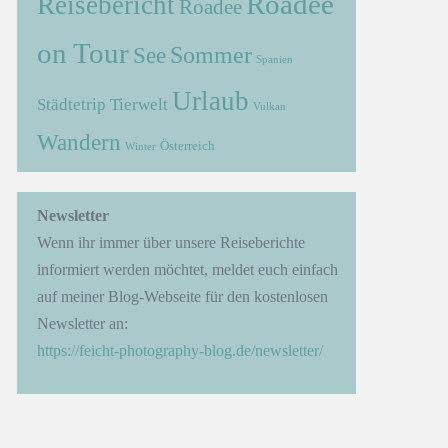
Roadee
Reisebericht
Roadee
on Tour
Sommer
See
Spanien
Urlaub
Städtetrip
Tierwelt
Vulkan
Wandern
Österreich
Winter
→
Newsletter
Wenn ihr immer über unsere Reiseberichte
informiert werden möchtet, meldet euch einfach
auf meiner Blog-Webseite für den kostenlosen
Newsletter an:
https://feicht-photography-blog.de/newsletter/