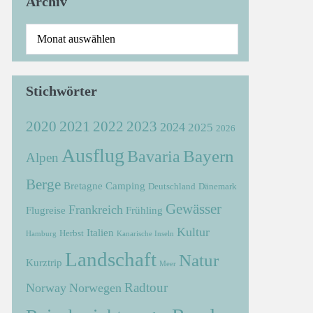
Archiv
Stichwörter
2021
2022
2020
2023
2024
2025
2026
Ausflug
Bayern
Bavaria
Alpen
Berge
Bretagne
Camping
Deutschland
Dänemark
Gewässer
Frankreich
Flugreise
Frühling
Kultur
Italien
Herbst
Hamburg
Kanarische Inseln
Landschaft
Natur
Kurztrip
Meer
Radtour
Norway
Norwegen