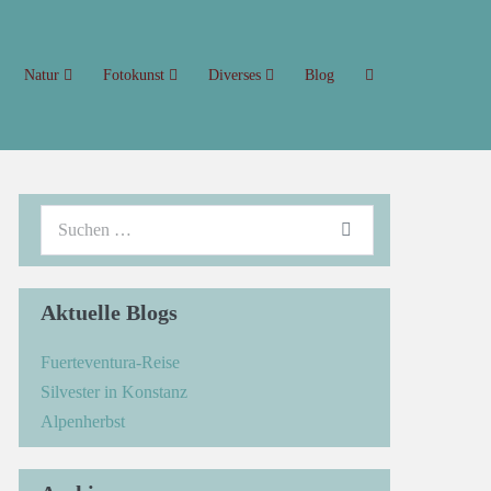
Natur
Fotokunst
Diverses
Blog
Aktuelle Blogs
Fuerteventura-Reise
Silvester in Konstanz
Alpenherbst