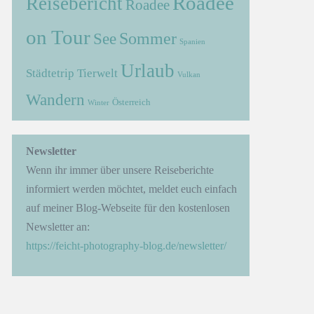
Roadee
Reisebericht
Roadee
on Tour
Sommer
See
Spanien
Urlaub
Städtetrip
Tierwelt
Vulkan
Wandern
Österreich
Winter
→
Newsletter
Wenn ihr immer über unsere Reiseberichte
informiert werden möchtet, meldet euch einfach
auf meiner Blog-Webseite für den kostenlosen
Newsletter an:
https://feicht-photography-blog.de/newsletter/