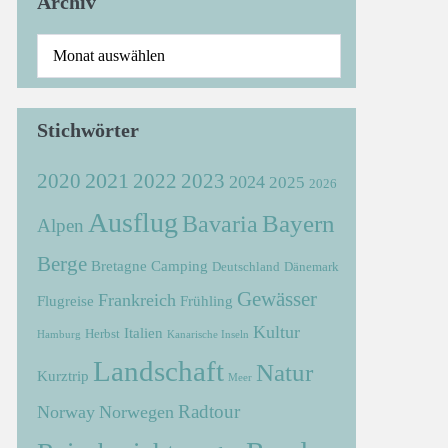
Archiv
Stichwörter
2021
2022
2020
2023
2024
2025
2026
Ausflug
Bayern
Bavaria
Alpen
Berge
Bretagne
Camping
Deutschland
Dänemark
Gewässer
Frankreich
Flugreise
Frühling
Kultur
Italien
Herbst
Hamburg
Kanarische Inseln
Landschaft
Natur
Kurztrip
Meer
Radtour
Norway
Norwegen