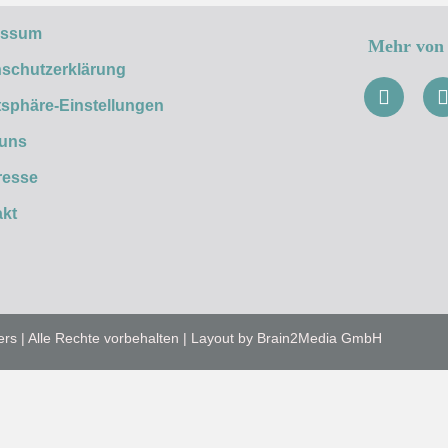
essum
Mehr von 
schutzerklärung
tsphäre-Einstellungen
 uns
resse
kt
ers | Alle Rechte vorbehalten | Layout by Brain2Media GmbH