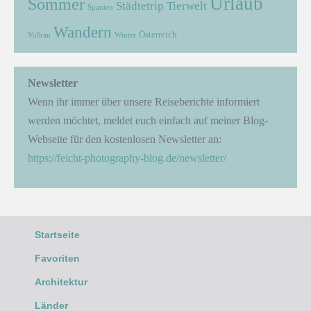
Urlaub
Sommer
Städtetrip
Tierwelt
Spanien
Wandern
Österreich
Vulkan
Winter
Newsletter
Wenn ihr immer über unsere Reiseberichte informiert
werden möchtet, meldet euch einfach auf meiner Blog-
Webseite für den kostenlosen Newsletter an:
https://feicht-photography-blog.de/newsletter/
Startseite
Favoriten
Architektur
Länder