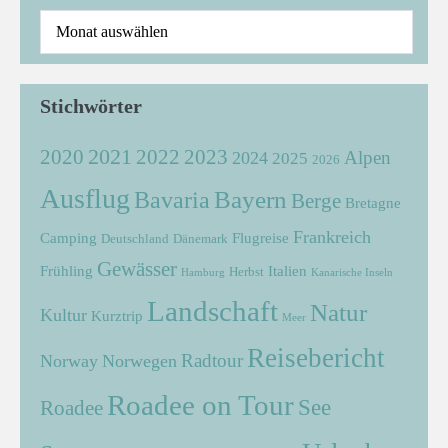
Stichwörter
2021
2022
2020
2023
Alpen
2024
2025
2026
Ausflug
Bayern
Bavaria
Berge
Bretagne
Frankreich
Camping
Flugreise
Deutschland
Dänemark
Gewässer
Frühling
Italien
Herbst
Hamburg
Kanarische Inseln
Landschaft
Natur
Kultur
Kurztrip
Meer
Reisebericht
Radtour
Norway
Norwegen
Roadee on Tour
See
Roadee