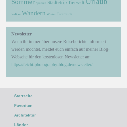
Urlaub
Sommer
Städtetrip
Tierwelt
Spanien
Wandern
Österreich
Vulkan
Winter
Newsletter
Wenn ihr immer über unsere Reiseberichte informiert
werden möchtet, meldet euch einfach auf meiner Blog-
Webseite für den kostenlosen Newsletter an:
https://feicht-photography-blog.de/newsletter/
Startseite
Favoriten
Architektur
Länder