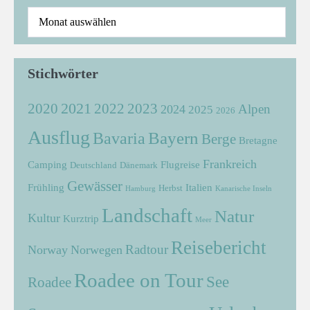
Stichwörter
2021
2022
2020
2023
Alpen
2024
2025
2026
Ausflug
Bayern
Bavaria
Berge
Bretagne
Frankreich
Camping
Flugreise
Deutschland
Dänemark
Gewässer
Frühling
Italien
Herbst
Hamburg
Kanarische Inseln
Landschaft
Natur
Kultur
Kurztrip
Meer
Reisebericht
Radtour
Norway
Norwegen
Roadee on Tour
See
Roadee