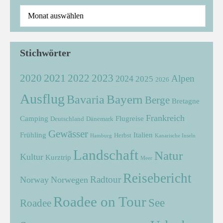
Stichwörter
2021
2022
2020
2023
Alpen
2024
2025
2026
Ausflug
Bayern
Bavaria
Berge
Bretagne
Frankreich
Camping
Flugreise
Deutschland
Dänemark
Gewässer
Frühling
Italien
Herbst
Hamburg
Kanarische Inseln
Landschaft
Natur
Kultur
Kurztrip
Meer
Reisebericht
Radtour
Norway
Norwegen
Roadee on Tour
See
Roadee