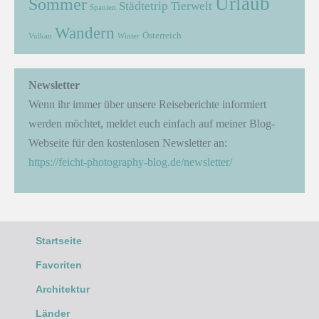
Urlaub
Sommer
Städtetrip
Tierwelt
Spanien
Wandern
Österreich
Vulkan
Winter
Newsletter
Wenn ihr immer über unsere Reiseberichte informiert
werden möchtet, meldet euch einfach auf meiner Blog-
Webseite für den kostenlosen Newsletter an:
https://feicht-photography-blog.de/newsletter/
Startseite
Favoriten
Architektur
Länder