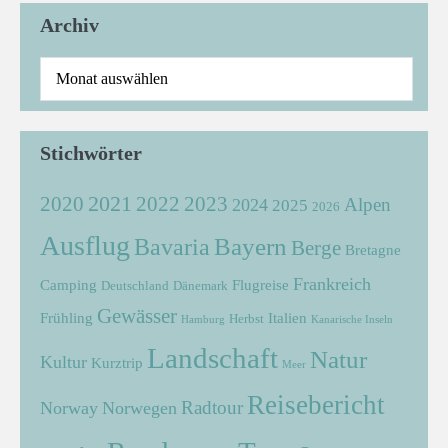
Archiv
Stichwörter
2021
2022
2020
2023
Alpen
2024
2025
2026
Ausflug
Bayern
Bavaria
Berge
Bretagne
Frankreich
Camping
Flugreise
Deutschland
Dänemark
Gewässer
Frühling
Italien
Herbst
Hamburg
Kanarische Inseln
Landschaft
Natur
Kultur
Kurztrip
Meer
Reisebericht
Radtour
Norway
Norwegen