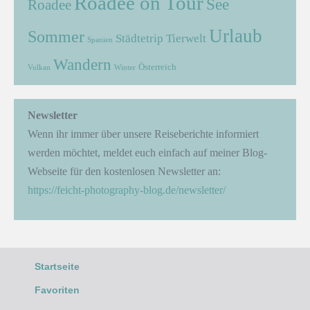
Roadee on Tour
See
Roadee
Urlaub
Sommer
Städtetrip
Tierwelt
Spanien
Wandern
Österreich
Vulkan
Winter
Newsletter
Wenn ihr immer über unsere Reiseberichte informiert
werden möchtet, meldet euch einfach auf meiner Blog-
Webseite für den kostenlosen Newsletter an:
https://feicht-photography-blog.de/newsletter/
Startseite
Favoriten