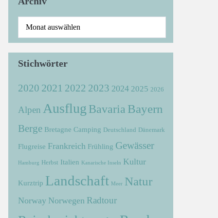
Archiv
Stichwörter
2021
2022
2020
2023
2024
2025
2026
Ausflug
Bayern
Bavaria
Alpen
Berge
Bretagne
Camping
Deutschland
Dänemark
Gewässer
Frankreich
Flugreise
Frühling
Kultur
Italien
Herbst
Hamburg
Kanarische Inseln
Landschaft
Natur
Kurztrip
Meer
Radtour
Norway
Norwegen