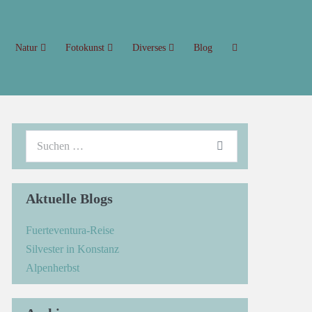
Natur
Fotokunst
Diverses
Blog
Aktuelle Blogs
Fuerteventura-Reise
Silvester in Konstanz
Alpenherbst