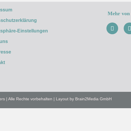
essum
Mehr von 
schutzerklärung
tsphäre-Einstellungen
 uns
resse
kt
ers | Alle Rechte vorbehalten | Layout by Brain2Media GmbH