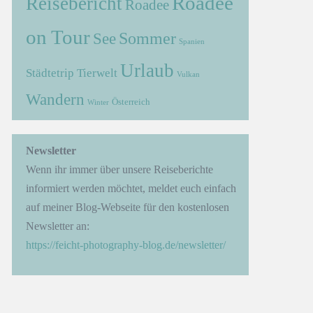
Roadee
Reisebericht
Roadee
on Tour
Sommer
See
Spanien
Urlaub
Städtetrip
Tierwelt
Vulkan
Wandern
Österreich
Winter
→
Newsletter
Wenn ihr immer über unsere Reiseberichte
informiert werden möchtet, meldet euch einfach
auf meiner Blog-Webseite für den kostenlosen
Newsletter an:
https://feicht-photography-blog.de/newsletter/