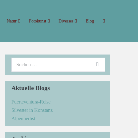
Natur
Fotokunst
Diverses
Blog
Aktuelle Blogs
Fuerteventura-Reise
Silvester in Konstanz
Alpenherbst