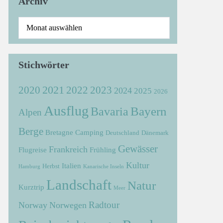
Archiv
Stichwörter
2021
2022
2020
2023
2024
2025
2026
Ausflug
Bayern
Bavaria
Alpen
Berge
Bretagne
Camping
Deutschland
Dänemark
Gewässer
Frankreich
Flugreise
Frühling
Kultur
Italien
Herbst
Hamburg
Kanarische Inseln
Landschaft
Natur
Kurztrip
Meer
Radtour
Norway
Norwegen