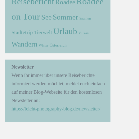
Roadee
Reisebericht
Roadee
on Tour
Sommer
See
Spanien
Urlaub
Städtetrip
Tierwelt
Vulkan
Wandern
Österreich
Winter
→
Newsletter
Wenn ihr immer über unsere Reiseberichte
informiert werden möchtet, meldet euch einfach
auf meiner Blog-Webseite für den kostenlosen
Newsletter an:
https://feicht-photography-blog.de/newsletter/