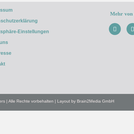
essum
Mehr von 
schutzerklärung
tsphäre-Einstellungen
 uns
resse
kt
ers | Alle Rechte vorbehalten | Layout by Brain2Media GmbH