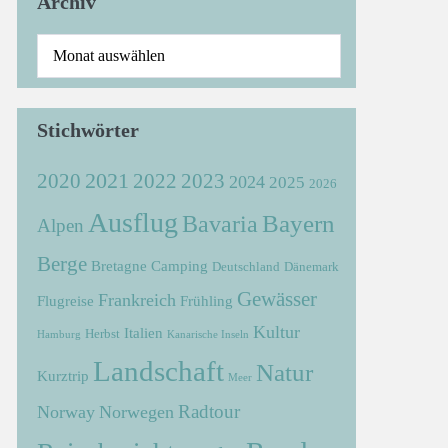
Archiv
Stichwörter
2021
2022
2020
2023
2024
2025
2026
Ausflug
Bayern
Bavaria
Alpen
Berge
Bretagne
Camping
Deutschland
Dänemark
Gewässer
Frankreich
Flugreise
Frühling
Kultur
Italien
Herbst
Hamburg
Kanarische Inseln
Landschaft
Natur
Kurztrip
Meer
Radtour
Norway
Norwegen