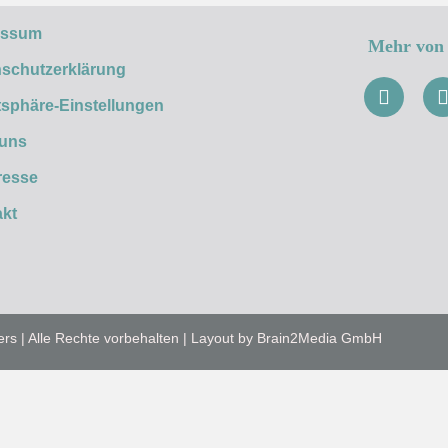
essum
Mehr von 
schutzerklärung
tsphäre-Einstellungen
 uns
resse
kt
ers | Alle Rechte vorbehalten | Layout by Brain2Media GmbH