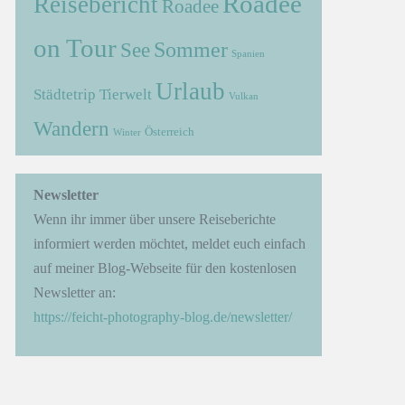
Roadee
Reisebericht
Roadee
on Tour
Sommer
See
Spanien
Urlaub
Städtetrip
Tierwelt
Vulkan
Wandern
Österreich
Winter
→
Newsletter
Wenn ihr immer über unsere Reiseberichte
informiert werden möchtet, meldet euch einfach
auf meiner Blog-Webseite für den kostenlosen
Newsletter an:
https://feicht-photography-blog.de/newsletter/