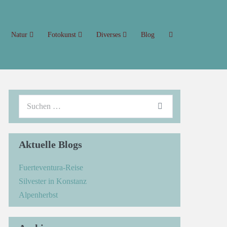
Natur
Fotokunst
Diverses
Blog
Aktuelle Blogs
Fuerteventura-Reise
Silvester in Konstanz
Alpenherbst