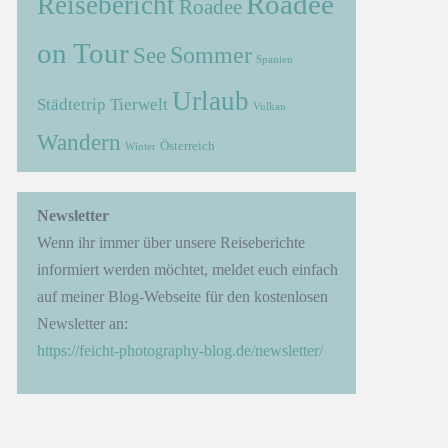
Roadee
Reisebericht
Roadee
on Tour
Sommer
See
Spanien
Urlaub
Städtetrip
Tierwelt
Vulkan
Wandern
Österreich
Winter
→
Newsletter
Wenn ihr immer über unsere Reiseberichte
informiert werden möchtet, meldet euch einfach
auf meiner Blog-Webseite für den kostenlosen
Newsletter an:
https://feicht-photography-blog.de/newsletter/