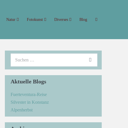
Natur
Fotokunst
Diverses
Blog
Aktuelle Blogs
Fuerteventura-Reise
Silvester in Konstanz
Alpenherbst