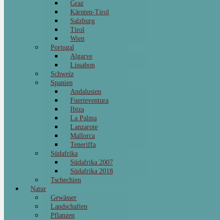
Graz
Kärnten-Tirol
Salzburg
Tirol
Wien
Portugal
Algarve
Lissabon
Schweiz
Spanien
Andalusien
Fuerteventura
Ibiza
La Palma
Lanzarote
Mallorca
Teneriffa
Südafrika
Südafrika 2007
Südafrika 2018
Tschechien
Natur
Gewässer
Landschaften
Pflanzen