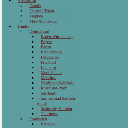
Architektur
Details
Fenster | Türen
Treppen
Misc-Architektur
Länder
Deutschland
Baden-Württemberg
Bayern
Berlin
Brandenburg
Forggensee
Frankfurt
Hamburg
Meck-Pomm
München
Nordrhein-Westfalen
Rheinland-Pfalz
Saarland
Sachsen und Sachsen-
Anhalt
Schleswig-Holstein
Thüringen
Frankreich
Bretagne