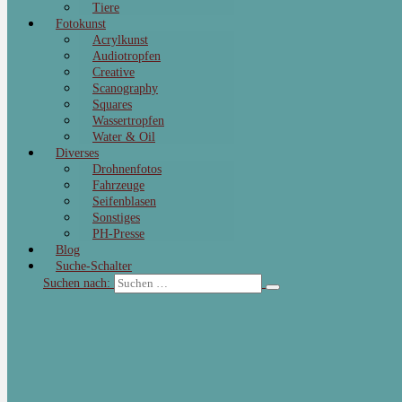
Tiere
Fotokunst
Acrylkunst
Audiotropfen
Creative
Scanography
Squares
Wassertropfen
Water & Oil
Diverses
Drohnenfotos
Fahrzeuge
Seifenblasen
Sonstiges
PH-Presse
Blog
Suche-Schalter
Suchen nach: