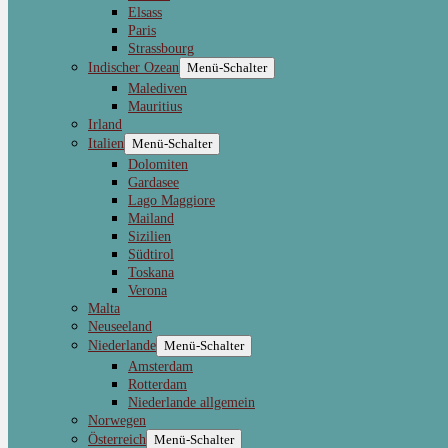
Elsass
Paris
Strassbourg
Indischer Ozean
Menü-Schalter
Malediven
Mauritius
Irland
Italien
Menü-Schalter
Dolomiten
Gardasee
Lago Maggiore
Mailand
Sizilien
Südtirol
Toskana
Verona
Malta
Neuseeland
Niederlande
Menü-Schalter
Amsterdam
Rotterdam
Niederlande allgemein
Norwegen
Österreich
Menü-Schalter