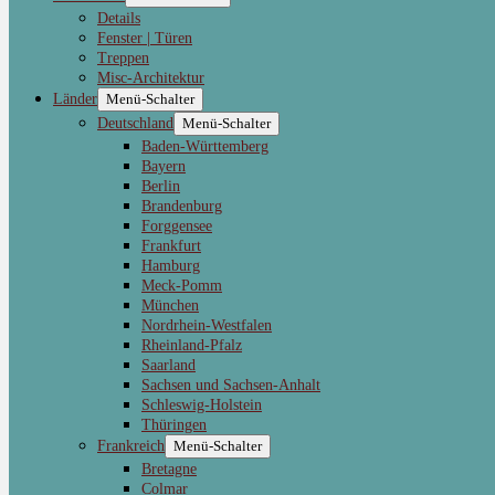
Details
Fenster | Türen
Treppen
Misc-Architektur
Länder
Menü-Schalter
Deutschland
Menü-Schalter
Baden-Württemberg
Bayern
Berlin
Brandenburg
Forggensee
Frankfurt
Hamburg
Meck-Pomm
München
Nordrhein-Westfalen
Rheinland-Pfalz
Saarland
Sachsen und Sachsen-Anhalt
Schleswig-Holstein
Thüringen
Frankreich
Menü-Schalter
Bretagne
Colmar