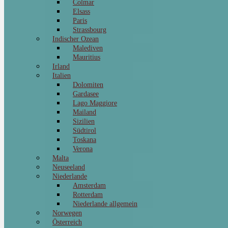
Colmar
Elsass
Paris
Strassbourg
Indischer Ozean
Malediven
Mauritius
Irland
Italien
Dolomiten
Gardasee
Lago Maggiore
Mailand
Sizilien
Südtirol
Toskana
Verona
Malta
Neuseeland
Niederlande
Amsterdam
Rotterdam
Niederlande allgemein
Norwegen
Österreich