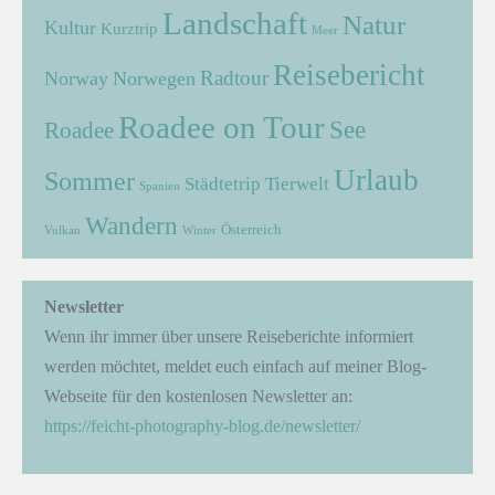
Landschaft
Natur
Kultur
Kurztrip
Meer
Reisebericht
Radtour
Norway
Norwegen
Roadee on Tour
See
Roadee
Urlaub
Sommer
Städtetrip
Tierwelt
Spanien
Wandern
Österreich
Vulkan
Winter
Newsletter
Wenn ihr immer über unsere Reiseberichte informiert
werden möchtet, meldet euch einfach auf meiner Blog-
Webseite für den kostenlosen Newsletter an:
https://feicht-photography-blog.de/newsletter/