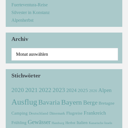
Fuerteventura-Reise
Silvester in Konstanz
Alpenherbst
Archiv
Stichwörter
2021
2022
2020
2023
Alpen
2024
2025
2026
Ausflug
Bayern
Bavaria
Berge
Bretagne
Frankreich
Camping
Flugreise
Deutschland
Dänemark
Gewässer
Frühling
Italien
Herbst
Hamburg
Kanarische Inseln