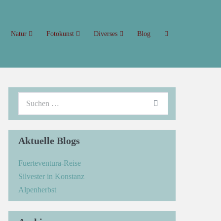
Natur
Fotokunst
Diverses
Blog
Aktuelle Blogs
Fuerteventura-Reise
Silvester in Konstanz
Alpenherbst