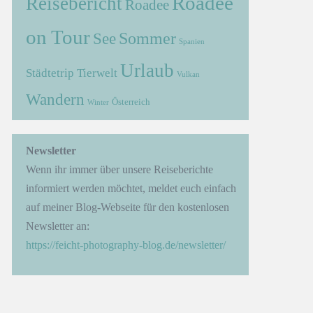
Roadee
Reisebericht
Roadee
on Tour
Sommer
See
Spanien
Urlaub
Städtetrip
Tierwelt
Vulkan
Wandern
Österreich
Winter
Newsletter
Wenn ihr immer über unsere Reiseberichte
informiert werden möchtet, meldet euch einfach
auf meiner Blog-Webseite für den kostenlosen
Newsletter an:
https://feicht-photography-blog.de/newsletter/