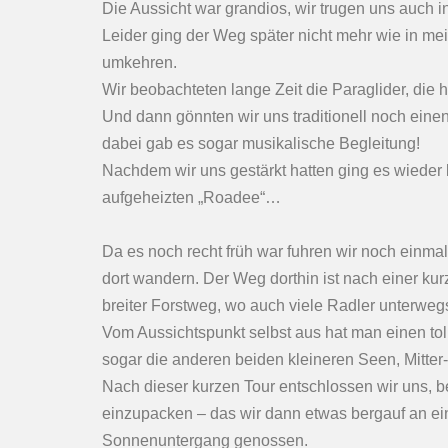
Die Aussicht war grandios, wir trugen uns auch i
Leider ging der Weg später nicht mehr wie in me
umkehren.
Wir beobachteten lange Zeit die Paraglider, die hi
Und dann gönnten wir uns traditionell noch eine
dabei gab es sogar musikalische Begleitung!
Nachdem wir uns gestärkt hatten ging es wieder l
aufgeheizten „Roadee“…
Da es noch recht früh war fuhren wir noch einma
dort wandern. Der Weg dorthin ist nach einer ku
breiter Forstweg, wo auch viele Radler unterwegs
Vom Aussichtspunkt selbst aus hat man einen tol
sogar die anderen beiden kleineren Seen, Mitter
Nach dieser kurzen Tour entschlossen wir uns, b
einzupacken – das wir dann etwas bergauf an ein
Sonnenuntergang genossen.