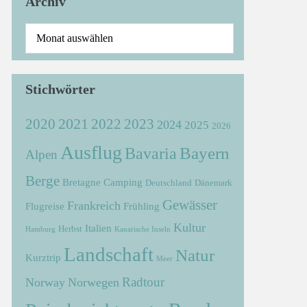
Archiv
Stichwörter
2021
2022
2020
2023
2024
2025
2026
Ausflug
Bayern
Bavaria
Alpen
Berge
Bretagne
Camping
Deutschland
Dänemark
Gewässer
Frankreich
Flugreise
Frühling
Kultur
Italien
Herbst
Hamburg
Kanarische Inseln
Landschaft
Natur
Kurztrip
Meer
Radtour
Norway
Norwegen