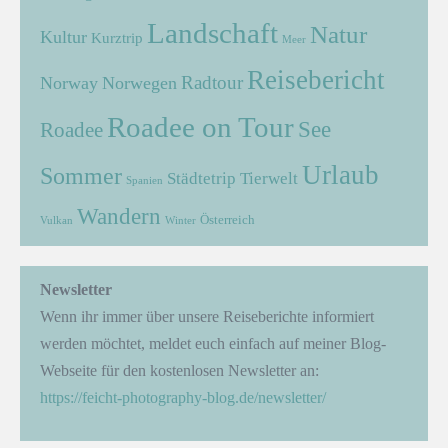
Landschaft
Natur
Kultur
Kurztrip
Meer
Reisebericht
Radtour
Norway
Norwegen
Roadee on Tour
See
Roadee
Urlaub
Sommer
Städtetrip
Tierwelt
Spanien
Wandern
Österreich
Vulkan
Winter
Newsletter
Wenn ihr immer über unsere Reiseberichte informiert
werden möchtet, meldet euch einfach auf meiner Blog-
Webseite für den kostenlosen Newsletter an:
https://feicht-photography-blog.de/newsletter/