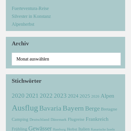
Fuerteventura-Reise
Silvester in Konstanz
Alpenherbst
Archiv
Stichwörter
2021
2022
2020
2023
Alpen
2024
2025
2026
Ausflug
Bayern
Bavaria
Berge
Bretagne
Frankreich
Camping
Flugreise
Deutschland
Dänemark
Gewässer
Frühling
Italien
Herbst
Hamburg
Kanarische Inseln