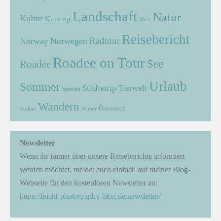
Landschaft
Natur
Kultur
Kurztrip
Meer
Reisebericht
Radtour
Norway
Norwegen
Roadee on Tour
See
Roadee
Urlaub
Sommer
Städtetrip
Tierwelt
Spanien
Wandern
Österreich
Vulkan
Winter
Newsletter
Wenn ihr immer über unsere Reiseberichte informiert
werden möchtet, meldet euch einfach auf meiner Blog-
Webseite für den kostenlosen Newsletter an:
https://feicht-photography-blog.de/newsletter/