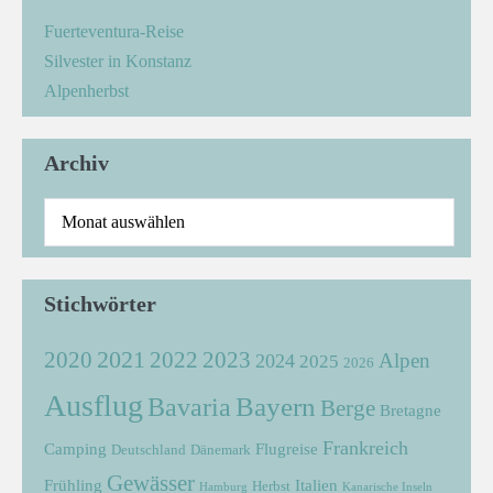
Fuerteventura-Reise
Silvester in Konstanz
Alpenherbst
Archiv
Stichwörter
2021
2022
2020
2023
Alpen
2024
2025
2026
Ausflug
Bayern
Bavaria
Berge
Bretagne
Frankreich
Camping
Flugreise
Deutschland
Dänemark
Gewässer
Frühling
Italien
Herbst
Hamburg
Kanarische Inseln