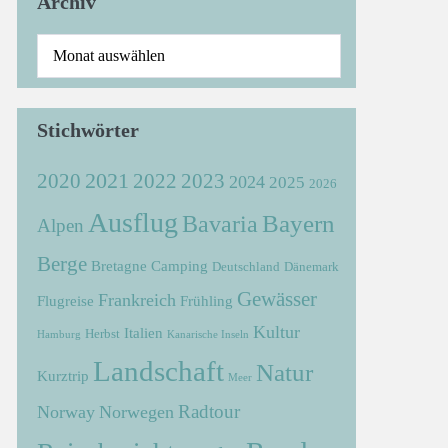
Archiv
Stichwörter
2021
2022
2020
2023
2024
2025
2026
Ausflug
Bayern
Bavaria
Alpen
Berge
Bretagne
Camping
Deutschland
Dänemark
Gewässer
Frankreich
Flugreise
Frühling
Kultur
Italien
Herbst
Hamburg
Kanarische Inseln
Landschaft
Natur
Kurztrip
Meer
Radtour
Norway
Norwegen