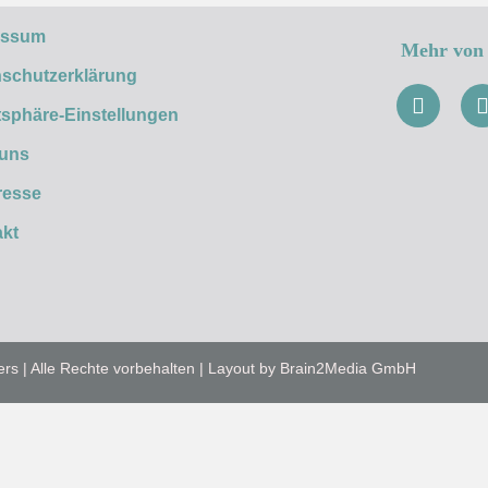
essum
Mehr von 
schutzerklärung
tsphäre-Einstellungen
 uns
resse
kt
ers | Alle Rechte vorbehalten | Layout by Brain2Media GmbH