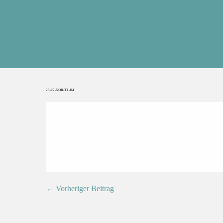
23-07-NOR-T1-D4
← Vorheriger Beitrag