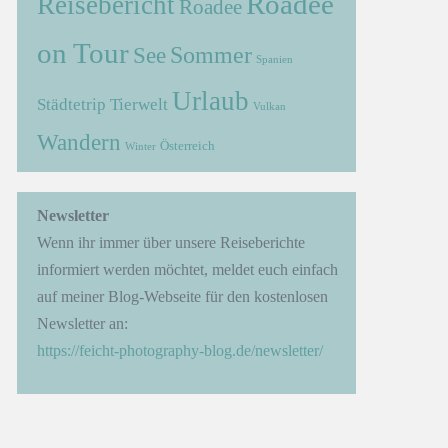
Roadee
Reisebericht
Roadee
on Tour
Sommer
See
Spanien
Urlaub
Städtetrip
Tierwelt
Vulkan
Wandern
Österreich
Winter
Newsletter
Wenn ihr immer über unsere Reiseberichte
informiert werden möchtet, meldet euch einfach
auf meiner Blog-Webseite für den kostenlosen
Newsletter an:
https://feicht-photography-blog.de/newsletter/