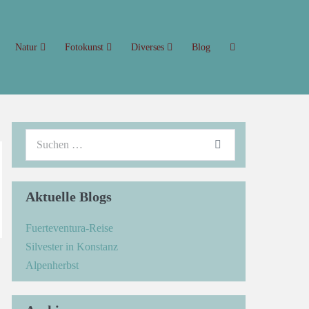
Natur
Fotokunst
Diverses
Blog
Aktuelle Blogs
Fuerteventura-Reise
Silvester in Konstanz
→
Alpenherbst