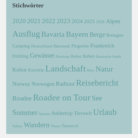
Stichwörter
2021
2022
2020
2023
Alpen
2024
2025
2026
Ausflug
Bayern
Bavaria
Berge
Bretagne
Frankreich
Camping
Flugreise
Deutschland
Dänemark
Gewässer
Frühling
Italien
Herbst
Hamburg
Kanarische Inseln
Landschaft
Natur
Kultur
Kurztrip
Meer
Reisebericht
Radtour
Norway
Norwegen
Roadee on Tour
See
Roadee
Urlaub
Sommer
Städtetrip
Tierwelt
Spanien
Wandern
Österreich
Vulkan
Winter