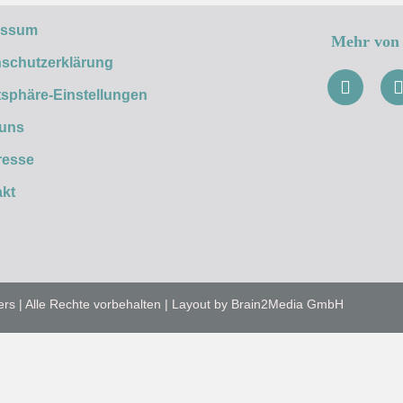
essum
Mehr von 
schutzerklärung
tsphäre-Einstellungen
 uns
resse
kt
ers | Alle Rechte vorbehalten | Layout by Brain2Media GmbH