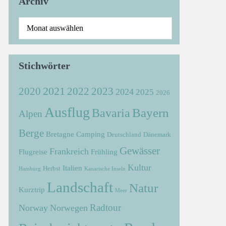
Archiv
Stichwörter
2021
2022
2020
2023
2024
2025
2026
Ausflug
Bayern
Bavaria
Alpen
Berge
Bretagne
Camping
Deutschland
Dänemark
Gewässer
Frankreich
Flugreise
Frühling
Kultur
Italien
Herbst
Hamburg
Kanarische Inseln
Landschaft
Natur
Kurztrip
Meer
Radtour
Norway
Norwegen