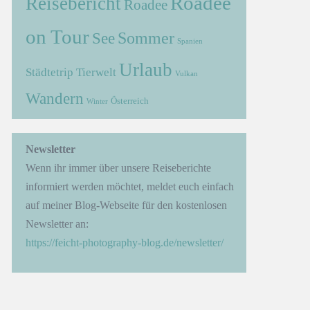
Roadee
Reisebericht
Roadee
on Tour
Sommer
See
Spanien
Urlaub
Städtetrip
Tierwelt
Vulkan
Wandern
Österreich
Winter
Newsletter
Wenn ihr immer über unsere Reiseberichte
informiert werden möchtet, meldet euch einfach
auf meiner Blog-Webseite für den kostenlosen
Newsletter an:
https://feicht-photography-blog.de/newsletter/
→