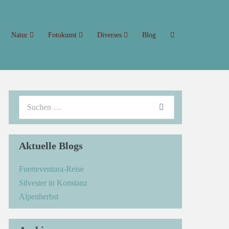
Natur
Fotokunst
Diverses
Blog
Aktuelle Blogs
Fuerteventura-Reise
Silvester in Konstanz
Alpenherbst