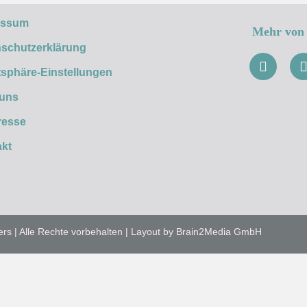
essum
Mehr von 
schutzerklärung
tsphäre-Einstellungen
 uns
resse
kt
ers | Alle Rechte vorbehalten | Layout by Brain2Media GmbH