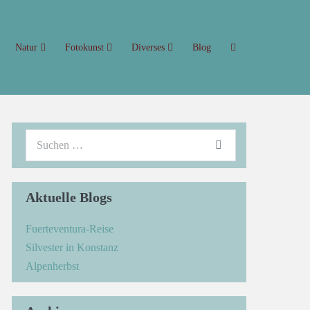
Natur
Fotokunst
Diverses
Blog
→
Aktuelle Blogs
Fuerteventura-Reise
Silvester in Konstanz
Alpenherbst