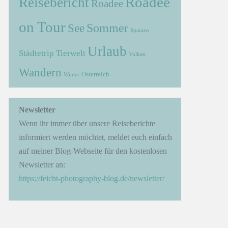
Roadee
Reisebericht
Roadee
on Tour
Sommer
See
Spanien
Urlaub
Städtetrip
Tierwelt
Vulkan
Wandern
Österreich
Winter
Newsletter
Wenn ihr immer über unsere Reiseberichte
informiert werden möchtet, meldet euch einfach
auf meiner Blog-Webseite für den kostenlosen
Newsletter an:
https://feicht-photography-blog.de/newsletter/