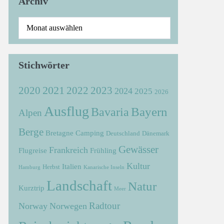
Archiv
Stichwörter
2021
2022
2020
2023
2024
2025
2026
Ausflug
Bayern
Bavaria
Alpen
Berge
Bretagne
Camping
Deutschland
Dänemark
Gewässer
Frankreich
Flugreise
Frühling
Kultur
Italien
Herbst
Hamburg
Kanarische Inseln
Landschaft
Natur
Kurztrip
Meer
Radtour
Norway
Norwegen