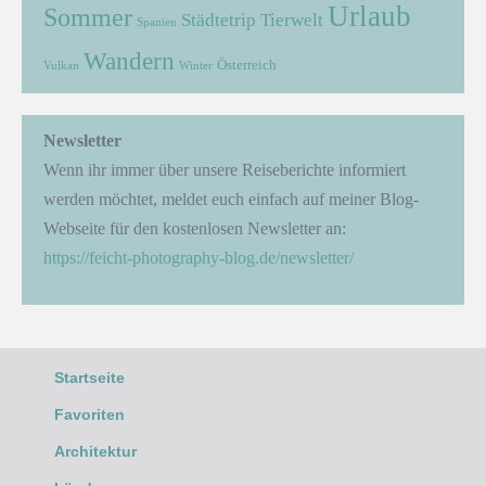
Urlaub
Sommer
Städtetrip
Tierwelt
Spanien
Wandern
Österreich
Vulkan
Winter
Newsletter
Wenn ihr immer über unsere Reiseberichte informiert
werden möchtet, meldet euch einfach auf meiner Blog-
Webseite für den kostenlosen Newsletter an:
https://feicht-photography-blog.de/newsletter/
Startseite
Favoriten
Architektur