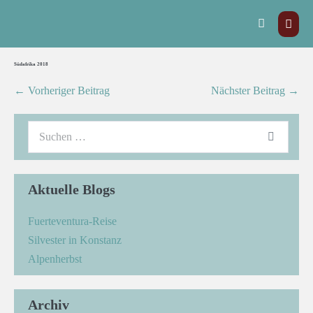
Südafrika 2018
← Vorheriger Beitrag
Nächster Beitrag →
Aktuelle Blogs
Fuerteventura-Reise
Silvester in Konstanz
Alpenherbst
Archiv