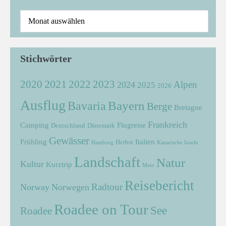
Stichwörter
2021
2022
2020
2023
Alpen
2024
2025
2026
Ausflug
Bayern
Bavaria
Berge
Bretagne
Frankreich
Camping
Flugreise
Deutschland
Dänemark
Gewässer
Frühling
Italien
Herbst
Hamburg
Kanarische Inseln
Landschaft
Natur
Kultur
Kurztrip
Meer
Reisebericht
Radtour
Norway
Norwegen
Roadee on Tour
See
Roadee