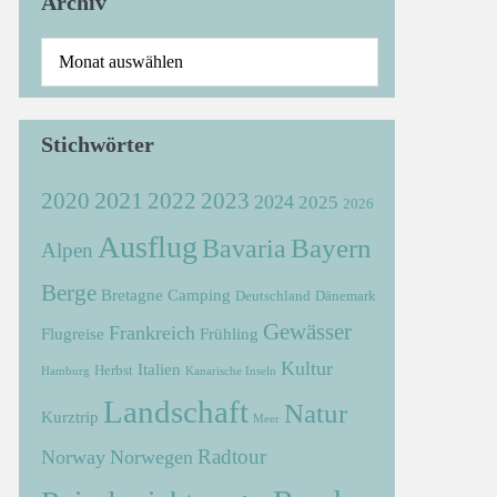
Archiv
Stichwörter
2021
2022
2020
2023
2024
2025
2026
Ausflug
Bayern
Bavaria
Alpen
Berge
Bretagne
Camping
Deutschland
Dänemark
Gewässer
Frankreich
Flugreise
Frühling
Kultur
Italien
Herbst
Hamburg
Kanarische Inseln
Landschaft
Natur
Kurztrip
Meer
Radtour
Norway
Norwegen