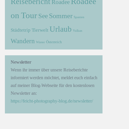
Roadee
Reisebericht
Roadee
on Tour
Sommer
See
Spanien
Urlaub
Städtetrip
Tierwelt
Vulkan
Wandern
Österreich
Winter
Newsletter
Wenn ihr immer über unsere Reiseberichte
informiert werden möchtet, meldet euch einfach
auf meiner Blog-Webseite für den kostenlosen
Newsletter an:
https://feicht-photography-blog.de/newsletter/