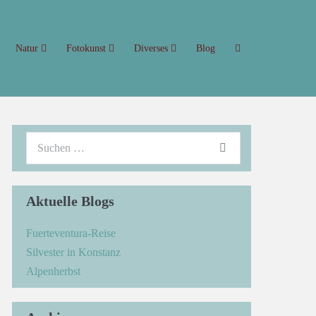
Natur
Fotokunst
Diverses
Blog
→
Aktuelle Blogs
Fuerteventura-Reise
Silvester in Konstanz
Alpenherbst