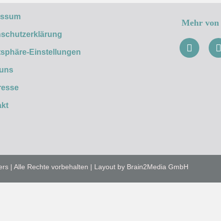
essum
Mehr von 
schutzerklärung
tsphäre-Einstellungen
 uns
resse
kt
ers | Alle Rechte vorbehalten | Layout by Brain2Media GmbH