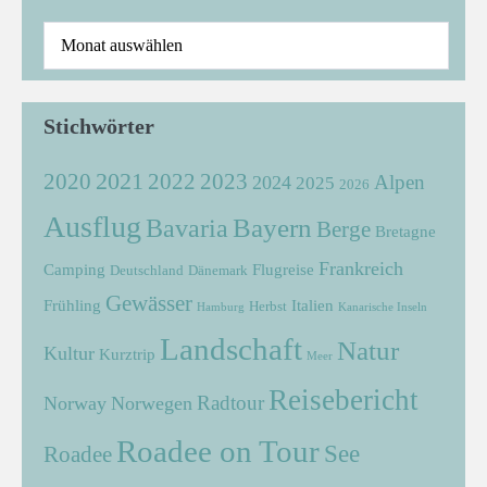
Stichwörter
2021
2022
2020
2023
Alpen
2024
2025
2026
Ausflug
Bayern
Bavaria
Berge
Bretagne
Frankreich
Camping
Flugreise
Deutschland
Dänemark
Gewässer
Frühling
Italien
Herbst
Hamburg
Kanarische Inseln
Landschaft
Natur
Kultur
Kurztrip
Meer
Reisebericht
Radtour
Norway
Norwegen
Roadee on Tour
See
Roadee