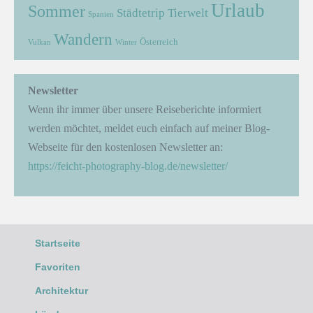
Urlaub
Sommer
Städtetrip
Tierwelt
Spanien
Wandern
Österreich
Vulkan
Winter
Newsletter
Wenn ihr immer über unsere Reiseberichte informiert
werden möchtet, meldet euch einfach auf meiner Blog-
Webseite für den kostenlosen Newsletter an:
https://feicht-photography-blog.de/newsletter/
Startseite
Favoriten
Architektur