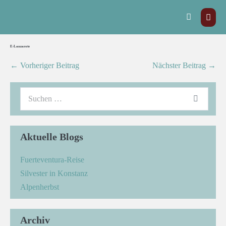
E-Lanzarote
← Vorheriger Beitrag
Nächster Beitrag →
Aktuelle Blogs
Fuerteventura-Reise
Silvester in Konstanz
Alpenherbst
Archiv