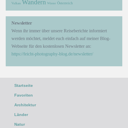
Wandern
Österreich
Vulkan
Winter
Newsletter
Wenn ihr immer über unsere Reiseberichte informiert
werden möchtet, meldet euch einfach auf meiner Blog-
Webseite für den kostenlosen Newsletter an:
https://feicht-photography-blog.de/newsletter/
Startseite
Favoriten
Architektur
Länder
Natur