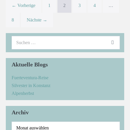
← Vorherige
1
2
3
4
…
8
Nächste →
Aktuelle Blogs
Fuerteventura-Reise
Silvester in Konstanz
Alpenherbst
Archiv