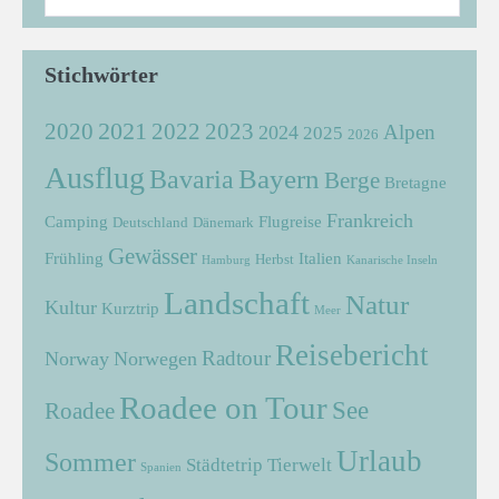
Stichwörter
2021
2022
2020
2023
Alpen
2024
2025
2026
Ausflug
Bayern
Bavaria
Berge
Bretagne
Frankreich
Camping
Flugreise
Deutschland
Dänemark
Gewässer
Frühling
Italien
Herbst
Hamburg
Kanarische Inseln
Landschaft
Natur
Kultur
Kurztrip
Meer
Reisebericht
Radtour
Norway
Norwegen
Roadee on Tour
See
Roadee
Urlaub
Sommer
Städtetrip
Tierwelt
Spanien