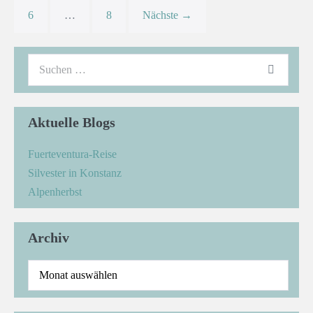
6
…
8
Nächste →
Aktuelle Blogs
Fuerteventura-Reise
Silvester in Konstanz
Alpenherbst
Archiv