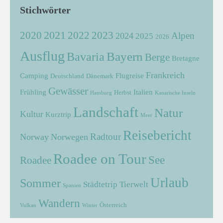
Stichwörter
2021
2022
2020
2023
Alpen
2024
2025
2026
Ausflug
Bayern
Bavaria
Berge
Bretagne
Frankreich
Camping
Flugreise
Deutschland
Dänemark
Gewässer
Frühling
Italien
Herbst
Hamburg
Kanarische Inseln
Landschaft
Natur
Kultur
Kurztrip
Meer
Reisebericht
Radtour
Norway
Norwegen
Roadee on Tour
See
Roadee
Urlaub
Sommer
Städtetrip
Tierwelt
Spanien
Wandern
Österreich
Vulkan
Winter