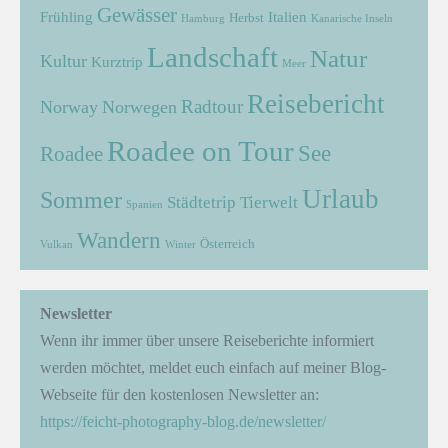
Gewässer
Frühling
Italien
Herbst
Hamburg
Kanarische Inseln
Landschaft
Natur
Kultur
Kurztrip
Meer
Reisebericht
Radtour
Norway
Norwegen
Roadee on Tour
See
Roadee
Urlaub
Sommer
Städtetrip
Tierwelt
Spanien
Wandern
Österreich
Vulkan
Winter
Newsletter
Wenn ihr immer über unsere Reiseberichte informiert
werden möchtet, meldet euch einfach auf meiner Blog-
Webseite für den kostenlosen Newsletter an:
https://feicht-photography-blog.de/newsletter/