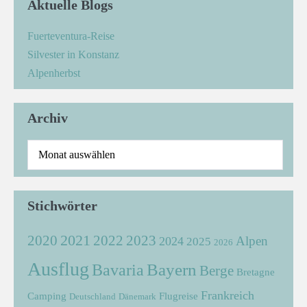
Aktuelle Blogs
Fuerteventura-Reise
Silvester in Konstanz
Alpenherbst
Archiv
Stichwörter
2021
2022
2020
2023
Alpen
2024
2025
2026
Ausflug
Bayern
Bavaria
Berge
Bretagne
Frankreich
Camping
Flugreise
Deutschland
Dänemark