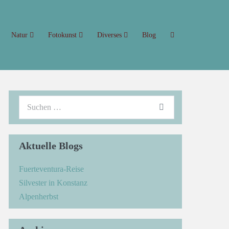
Natur
Fotokunst
Diverses
Blog
Aktuelle Blogs
Fuerteventura-Reise
Silvester in Konstanz
Alpenherbst