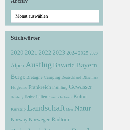
Archiv
Stichwörter
2021
2022
2020
2023
2024
2025
2026
Ausflug
Bayern
Bavaria
Alpen
Berge
Bretagne
Camping
Deutschland
Dänemark
Gewässer
Frankreich
Flugreise
Frühling
Kultur
Italien
Herbst
Hamburg
Kanarische Inseln
Landschaft
Natur
Kurztrip
Meer
Radtour
Norway
Norwegen