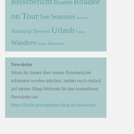
Roadee
Reisebericht
Roadee
on Tour
Sommer
See
Spanien
Urlaub
Städtetrip
Tierwelt
Vulkan
Wandern
Österreich
Winter
Newsletter
Wenn ihr immer über unsere Reiseberichte
informiert werden möchtet, meldet euch einfach
auf meiner Blog-Webseite für den kostenlosen
Newsletter an:
https://feicht-photography-blog.de/newsletter/