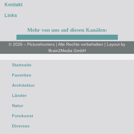
Kontakt
Links
Mehr von uns auf diesen Kanälen:
Facebook
Instagram
Youtube
Flickr
500px
© 2026 – Picturehunters | Alle Rechte vorbehalten | Layout by
Brain2Media GmbH
Startseite
Favoriten
Architektur
Länder
Natur
Fotokunst
Diverses