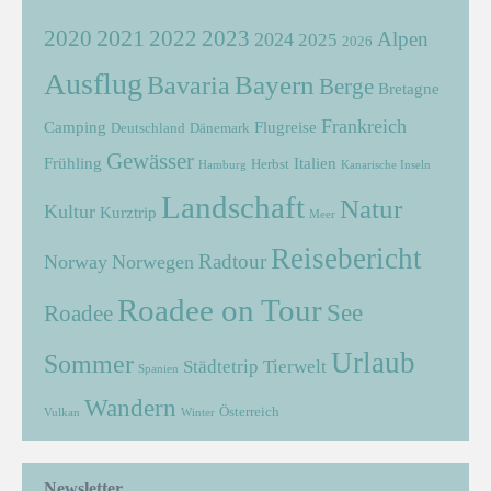
2021
2022
2020
2023
Alpen
2024
2025
2026
Ausflug
Bayern
Bavaria
Berge
Bretagne
Frankreich
Camping
Flugreise
Deutschland
Dänemark
Gewässer
Frühling
Italien
Herbst
Hamburg
Kanarische Inseln
Landschaft
Natur
Kultur
Kurztrip
Meer
Reisebericht
Radtour
Norway
Norwegen
Roadee on Tour
See
Roadee
Urlaub
Sommer
Städtetrip
Tierwelt
Spanien
Wandern
Österreich
Vulkan
Winter
Newsletter