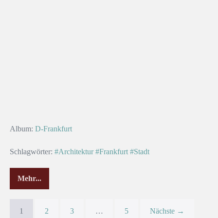
Album:
D-Frankfurt
Schlagwörter:
#Architektur
#Frankfurt
#Stadt
Mehr...
In
der
„Zeil“
1
2
3
…
5
Nächste →