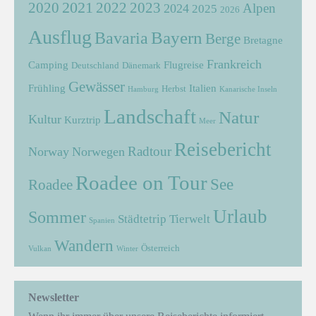
2021
2022
2020
2023
Alpen
2024
2025
2026
Ausflug
Bayern
Bavaria
Berge
Bretagne
Frankreich
Camping
Flugreise
Deutschland
Dänemark
Gewässer
Frühling
Italien
Herbst
Hamburg
Kanarische Inseln
Landschaft
Natur
Kultur
Kurztrip
Meer
Reisebericht
Radtour
Norway
Norwegen
Roadee on Tour
See
Roadee
Urlaub
Sommer
Städtetrip
Tierwelt
Spanien
Wandern
Österreich
Vulkan
Winter
Newsletter