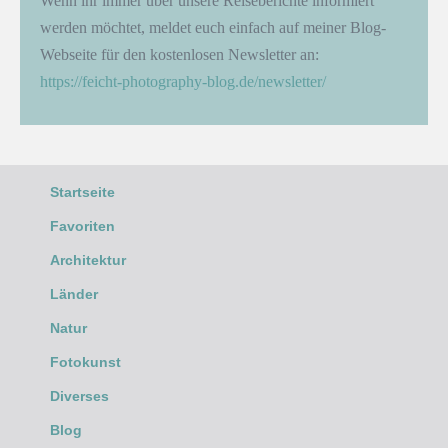
Wenn ihr immer über unsere Reiseberichte informiert
werden möchtet, meldet euch einfach auf meiner Blog-
Webseite für den kostenlosen Newsletter an:
https://feicht-photography-blog.de/newsletter/
Startseite
Favoriten
Architektur
Länder
Natur
Fotokunst
Diverses
Blog