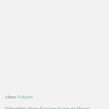
Album:
D-Bayern
Schlagwörter:
#Berge
#Gewässer
#Landscape
#Bayern