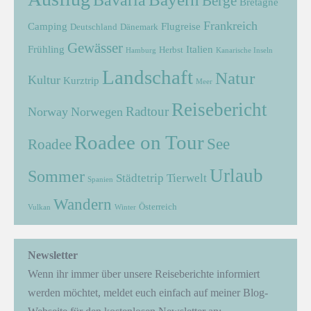
Berge
Bretagne
Frankreich
Camping
Flugreise
Deutschland
Dänemark
Gewässer
Frühling
Italien
Herbst
Hamburg
Kanarische Inseln
Landschaft
Natur
Kultur
Kurztrip
Meer
Reisebericht
Radtour
Norway
Norwegen
Roadee on Tour
See
Roadee
Urlaub
Sommer
Städtetrip
Tierwelt
Spanien
Wandern
Österreich
Vulkan
Winter
Newsletter
Wenn ihr immer über unsere Reiseberichte informiert
werden möchtet, meldet euch einfach auf meiner Blog-