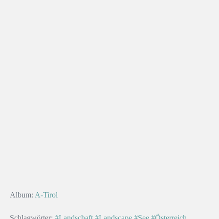
Album:
A-Tirol
Schlagwörter:
#Landschaft
#Landscape
#See
#Österreich