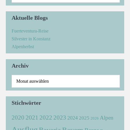
Aktuelle Blogs
Fuerteventura-Reise
Silvester in Konstanz
Alpenherbst
Archiv
Stichwörter
2021
2022
2020
2023
Alpen
2024
2025
2026
Ausflug
Bayern
Bavaria