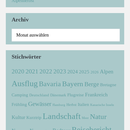
Alpenherbst
Archiv
Stichwörter
2021
2022
2020
2023
Alpen
2024
2025
2026
Ausflug
Bayern
Bavaria
Berge
Bretagne
Frankreich
Camping
Flugreise
Deutschland
Dänemark
Gewässer
Frühling
Italien
Herbst
Hamburg
Kanarische Inseln
Landschaft
Natur
Kultur
Kurztrip
Meer
Reisebericht