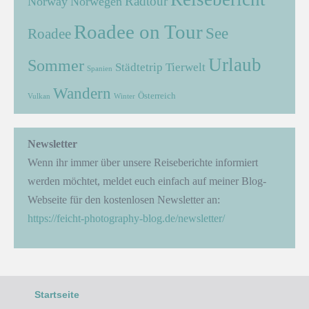
Radtour
Norway
Norwegen
Roadee on Tour
See
Roadee
Urlaub
Sommer
Städtetrip
Tierwelt
Spanien
Wandern
Österreich
Vulkan
Winter
Newsletter
Wenn ihr immer über unsere Reiseberichte informiert
werden möchtet, meldet euch einfach auf meiner Blog-
Webseite für den kostenlosen Newsletter an:
https://feicht-photography-blog.de/newsletter/
Startseite