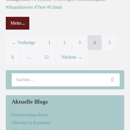
#Skandinavien
#Tiere
#Urlaub
Mehr...
← Vorherige
1
2
3
4
5
6
…
12
Nächste →
Aktuelle Blogs
Fuerteventura-Reise
Silvester in Konstanz