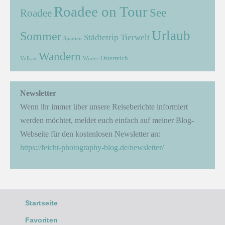
Roadee on Tour
See
Roadee
Urlaub
Sommer
Städtetrip
Tierwelt
Spanien
Wandern
Österreich
Vulkan
Winter
Newsletter
Wenn ihr immer über unsere Reiseberichte informiert
werden möchtet, meldet euch einfach auf meiner Blog-
Webseite für den kostenlosen Newsletter an:
https://feicht-photography-blog.de/newsletter/
Startseite
Favoriten