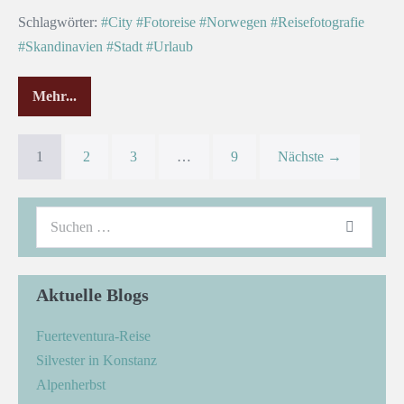
Schlagwörter:
#City
#Fotoreise
#Norwegen
#Reisefotografie
#Skandinavien
#Stadt
#Urlaub
Mehr...
1
2
3
…
9
Nächste →
Aktuelle Blogs
Fuerteventura-Reise
Silvester in Konstanz
Alpenherbst