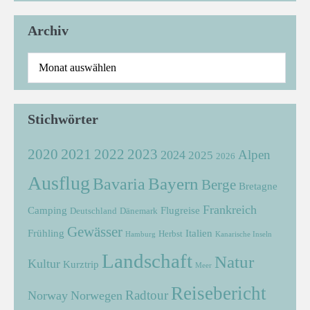
Archiv
Stichwörter
2021
2022
2020
2023
Alpen
2024
2025
2026
Ausflug
Bayern
Bavaria
Berge
Bretagne
Frankreich
Camping
Flugreise
Deutschland
Dänemark
Gewässer
Frühling
Italien
Herbst
Hamburg
Kanarische Inseln
Landschaft
Natur
Kultur
Kurztrip
Meer
Reisebericht
Radtour
Norway
Norwegen