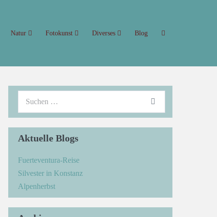
Natur
Fotokunst
Diverses
Blog
Aktuelle Blogs
Fuerteventura-Reise
Silvester in Konstanz
Alpenherbst