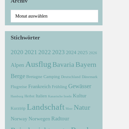
Archiv
Stichwörter
2021
2022
2020
2023
2024
2025
2026
Ausflug
Bayern
Bavaria
Alpen
Berge
Bretagne
Camping
Deutschland
Dänemark
Gewässer
Frankreich
Flugreise
Frühling
Kultur
Italien
Herbst
Hamburg
Kanarische Inseln
Landschaft
Natur
Kurztrip
Meer
Radtour
Norway
Norwegen