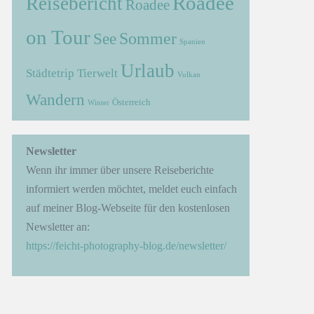
Roadee
Reisebericht
Roadee
on Tour
Sommer
See
Spanien
Urlaub
Städtetrip
Tierwelt
Vulkan
Wandern
Österreich
Winter
Newsletter
Wenn ihr immer über unsere Reiseberichte
informiert werden möchtet, meldet euch einfach
auf meiner Blog-Webseite für den kostenlosen
Newsletter an:
https://feicht-photography-blog.de/newsletter/