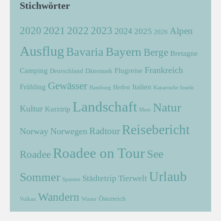
Stichwörter
2021
2022
2020
2023
Alpen
2024
2025
2026
Ausflug
Bayern
Bavaria
Berge
Bretagne
Frankreich
Camping
Flugreise
Deutschland
Dänemark
Gewässer
Frühling
Italien
Herbst
Hamburg
Kanarische Inseln
Landschaft
Natur
Kultur
Kurztrip
Meer
Reisebericht
Radtour
Norway
Norwegen
Roadee on Tour
See
Roadee
Urlaub
Sommer
Städtetrip
Tierwelt
Spanien
Wandern
Österreich
Vulkan
Winter