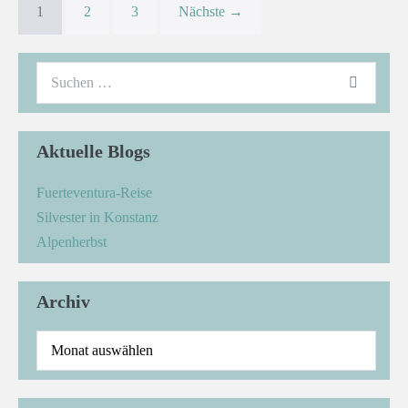
1
2
3
Nächste →
Aktuelle Blogs
Fuerteventura-Reise
Silvester in Konstanz
Alpenherbst
Archiv