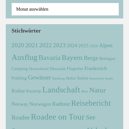
Stichwörter
2021
2022
2020
2023
Alpen
2024
2025
2026
Ausflug
Bayern
Bavaria
Berge
Bretagne
Frankreich
Camping
Flugreise
Deutschland
Dänemark
Gewässer
Frühling
Italien
Herbst
Hamburg
Kanarische Inseln
Landschaft
Natur
Kultur
Kurztrip
Meer
Reisebericht
Radtour
Norway
Norwegen
Roadee on Tour
See
Roadee