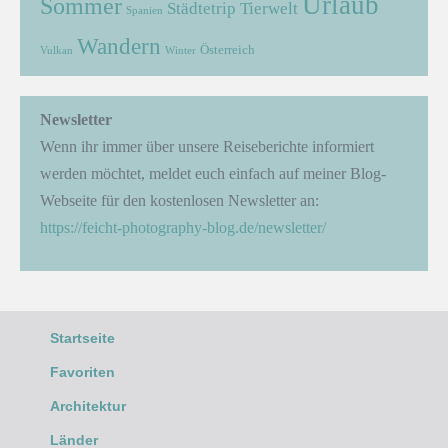
Urlaub
Sommer
Städtetrip
Tierwelt
Spanien
Wandern
Österreich
Vulkan
Winter
Newsletter
Wenn ihr immer über unsere Reiseberichte informiert
werden möchtet, meldet euch einfach auf meiner Blog-
Webseite für den kostenlosen Newsletter an:
https://feicht-photography-blog.de/newsletter/
Startseite
Favoriten
Architektur
Länder