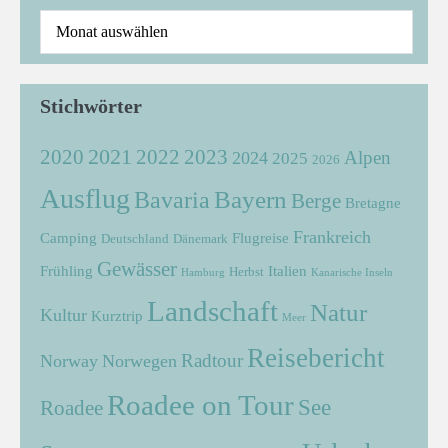
Stichwörter
2021
2022
2020
2023
Alpen
2024
2025
2026
Ausflug
Bayern
Bavaria
Berge
Bretagne
Frankreich
Camping
Flugreise
Deutschland
Dänemark
Gewässer
Frühling
Italien
Herbst
Hamburg
Kanarische Inseln
Landschaft
Natur
Kultur
Kurztrip
Meer
Reisebericht
Radtour
Norway
Norwegen
Roadee on Tour
See
Roadee