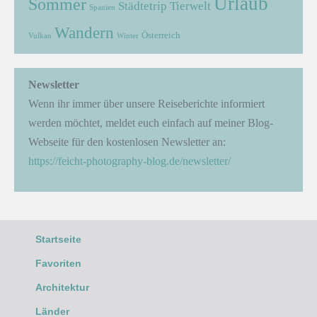
Urlaub
Sommer
Städtetrip
Tierwelt
Spanien
Wandern
Österreich
Vulkan
Winter
Newsletter
Wenn ihr immer über unsere Reiseberichte informiert
werden möchtet, meldet euch einfach auf meiner Blog-
Webseite für den kostenlosen Newsletter an:
https://feicht-photography-blog.de/newsletter/
Startseite
Favoriten
Architektur
Länder