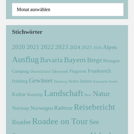
Stichwörter
2021
2022
2020
2023
Alpen
2024
2025
2026
Ausflug
Bayern
Bavaria
Berge
Bretagne
Frankreich
Camping
Flugreise
Deutschland
Dänemark
Gewässer
Frühling
Italien
Herbst
Hamburg
Kanarische Inseln
Landschaft
Natur
Kultur
Kurztrip
Meer
Reisebericht
Radtour
Norway
Norwegen
Roadee on Tour
See
Roadee