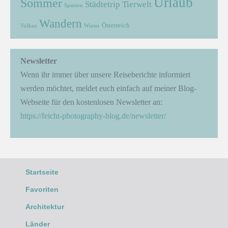
Urlaub
Sommer
Städtetrip
Tierwelt
Spanien
Wandern
Österreich
Vulkan
Winter
Newsletter
Wenn ihr immer über unsere Reiseberichte informiert
werden möchtet, meldet euch einfach auf meiner Blog-
Webseite für den kostenlosen Newsletter an:
https://feicht-photography-blog.de/newsletter/
Startseite
Favoriten
Architektur
Länder