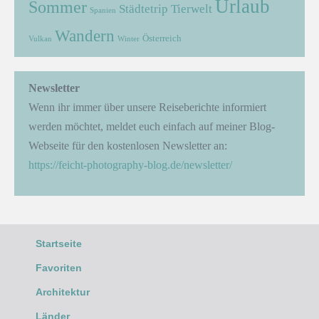
Urlaub
Sommer
Städtetrip
Tierwelt
Spanien
Wandern
Österreich
Vulkan
Winter
Newsletter
Wenn ihr immer über unsere Reiseberichte informiert
werden möchtet, meldet euch einfach auf meiner Blog-
Webseite für den kostenlosen Newsletter an:
https://feicht-photography-blog.de/newsletter/
Startseite
Favoriten
Architektur
Länder