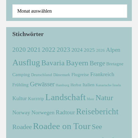
Stichwörter
2021
2022
2020
2023
Alpen
2024
2025
2026
Ausflug
Bayern
Bavaria
Berge
Bretagne
Frankreich
Camping
Flugreise
Deutschland
Dänemark
Gewässer
Frühling
Italien
Herbst
Hamburg
Kanarische Inseln
Landschaft
Natur
Kultur
Kurztrip
Meer
Reisebericht
Radtour
Norway
Norwegen
Roadee on Tour
See
Roadee