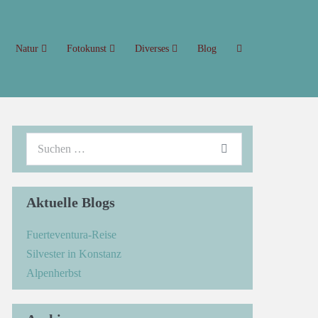
Natur
Fotokunst
Diverses
Blog
Aktuelle Blogs
Fuerteventura-Reise
Silvester in Konstanz
Alpenherbst