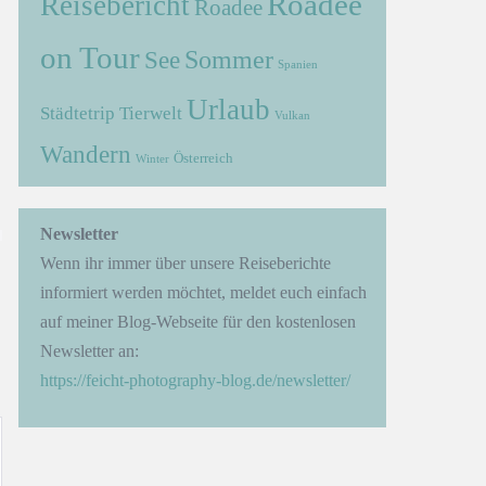
Roadee
Reisebericht
Roadee
on Tour
Sommer
See
Spanien
Urlaub
Städtetrip
Tierwelt
Vulkan
Wandern
Österreich
Winter
→
Newsletter
Wenn ihr immer über unsere Reiseberichte
informiert werden möchtet, meldet euch einfach
auf meiner Blog-Webseite für den kostenlosen
Newsletter an:
https://feicht-photography-blog.de/newsletter/