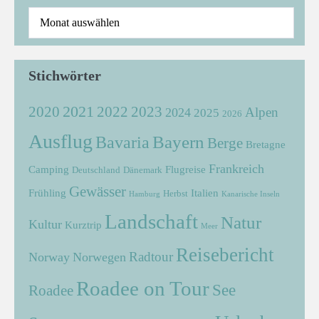
Stichwörter
2021
2022
2020
2023
Alpen
2024
2025
2026
Ausflug
Bayern
Bavaria
Berge
Bretagne
Frankreich
Camping
Flugreise
Deutschland
Dänemark
Gewässer
Frühling
Italien
Herbst
Hamburg
Kanarische Inseln
Landschaft
Natur
Kultur
Kurztrip
Meer
Reisebericht
Radtour
Norway
Norwegen
Roadee on Tour
See
Roadee