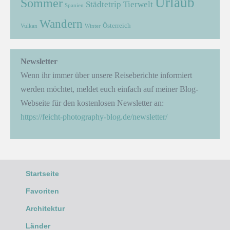
Urlaub
Sommer
Städtetrip
Tierwelt
Spanien
Wandern
Österreich
Vulkan
Winter
Newsletter
Wenn ihr immer über unsere Reiseberichte informiert
werden möchtet, meldet euch einfach auf meiner Blog-
Webseite für den kostenlosen Newsletter an:
https://feicht-photography-blog.de/newsletter/
Startseite
Favoriten
Architektur
Länder