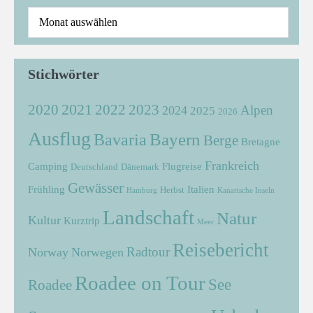
Stichwörter
2021
2022
2020
2023
Alpen
2024
2025
2026
Ausflug
Bayern
Bavaria
Berge
Bretagne
Frankreich
Camping
Flugreise
Deutschland
Dänemark
Gewässer
Frühling
Italien
Herbst
Hamburg
Kanarische Inseln
Landschaft
Natur
Kultur
Kurztrip
Meer
Reisebericht
Radtour
Norway
Norwegen
Roadee on Tour
See
Roadee