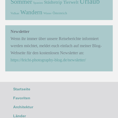
Urlaub
Sommer
Städtetrip
Tierwelt
Spanien
Wandern
Österreich
Vulkan
Winter
Newsletter
Wenn ihr immer über unsere Reiseberichte informiert
werden möchtet, meldet euch einfach auf meiner Blog-
Webseite für den kostenlosen Newsletter an:
https://feicht-photography-blog.de/newsletter/
Startseite
Favoriten
Architektur
Länder