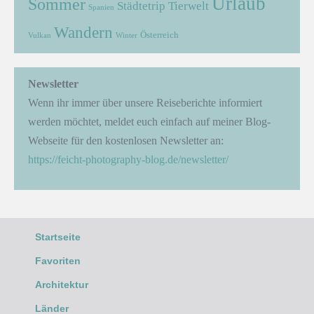
Urlaub
Sommer
Städtetrip
Tierwelt
Spanien
Wandern
Österreich
Vulkan
Winter
Newsletter
Wenn ihr immer über unsere Reiseberichte informiert
werden möchtet, meldet euch einfach auf meiner Blog-
Webseite für den kostenlosen Newsletter an:
https://feicht-photography-blog.de/newsletter/
Startseite
Favoriten
Architektur
Länder