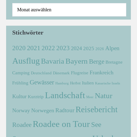
Stichwörter
2021
2022
2020
2023
Alpen
2024
2025
2026
Ausflug
Bayern
Bavaria
Berge
Bretagne
Frankreich
Camping
Flugreise
Deutschland
Dänemark
Gewässer
Frühling
Italien
Herbst
Hamburg
Kanarische Inseln
Landschaft
Natur
Kultur
Kurztrip
Meer
Reisebericht
Radtour
Norway
Norwegen
Roadee on Tour
See
Roadee