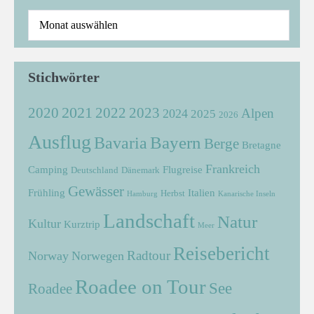
Stichwörter
2021
2022
2020
2023
Alpen
2024
2025
2026
Ausflug
Bayern
Bavaria
Berge
Bretagne
Frankreich
Camping
Flugreise
Deutschland
Dänemark
Gewässer
Frühling
Italien
Herbst
Hamburg
Kanarische Inseln
Landschaft
Natur
Kultur
Kurztrip
Meer
Reisebericht
Radtour
Norway
Norwegen
Roadee on Tour
See
Roadee