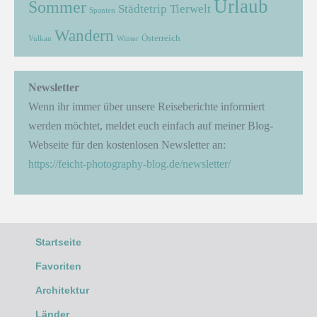
Urlaub
Sommer
Städtetrip
Tierwelt
Spanien
Wandern
Österreich
Vulkan
Winter
Newsletter
Wenn ihr immer über unsere Reiseberichte informiert
werden möchtet, meldet euch einfach auf meiner Blog-
Webseite für den kostenlosen Newsletter an:
https://feicht-photography-blog.de/newsletter/
Startseite
Favoriten
Architektur
Länder