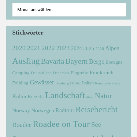
Stichwörter
2021
2022
2020
2023
Alpen
2024
2025
2026
Ausflug
Bayern
Bavaria
Berge
Bretagne
Frankreich
Camping
Flugreise
Deutschland
Dänemark
Gewässer
Frühling
Italien
Herbst
Hamburg
Kanarische Inseln
Landschaft
Natur
Kultur
Kurztrip
Meer
Reisebericht
Radtour
Norway
Norwegen
Roadee on Tour
See
Roadee