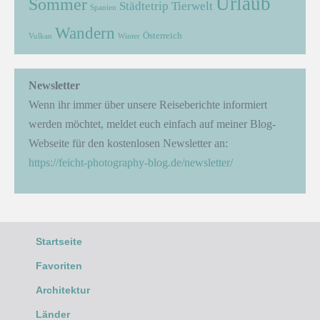
Urlaub
Sommer
Städtetrip
Tierwelt
Spanien
Wandern
Österreich
Vulkan
Winter
Newsletter
Wenn ihr immer über unsere Reiseberichte informiert
werden möchtet, meldet euch einfach auf meiner Blog-
Webseite für den kostenlosen Newsletter an:
https://feicht-photography-blog.de/newsletter/
Startseite
Favoriten
Architektur
Länder