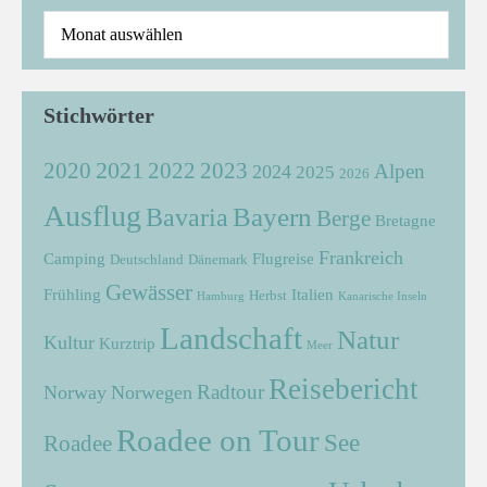
Stichwörter
2021
2022
2020
2023
Alpen
2024
2025
2026
Ausflug
Bayern
Bavaria
Berge
Bretagne
Frankreich
Camping
Flugreise
Deutschland
Dänemark
Gewässer
Frühling
Italien
Herbst
Hamburg
Kanarische Inseln
Landschaft
Natur
Kultur
Kurztrip
Meer
Reisebericht
Radtour
Norway
Norwegen
Roadee on Tour
See
Roadee