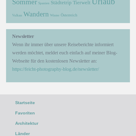
Urlaub
Sommer
Städtetrip
Tierwelt
Spanien
Wandern
Österreich
Vulkan
Winter
Newsletter
Wenn ihr immer über unsere Reiseberichte informiert
werden möchtet, meldet euch einfach auf meiner Blog-
Webseite für den kostenlosen Newsletter an:
https://feicht-photography-blog.de/newsletter/
Startseite
Favoriten
Architektur
Länder