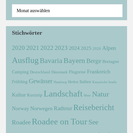
Stichwörter
2021
2022
2020
2023
Alpen
2024
2025
2026
Ausflug
Bayern
Bavaria
Berge
Bretagne
Frankreich
Camping
Flugreise
Deutschland
Dänemark
Gewässer
Frühling
Italien
Herbst
Hamburg
Kanarische Inseln
Landschaft
Natur
Kultur
Kurztrip
Meer
Reisebericht
Radtour
Norway
Norwegen
Roadee on Tour
See
Roadee