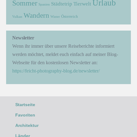
Urlaub
Sommer
Städtetrip
Tierwelt
Spanien
Wandern
Österreich
Vulkan
Winter
Newsletter
Wenn ihr immer über unsere Reiseberichte informiert
werden möchtet, meldet euch einfach auf meiner Blog-
Webseite für den kostenlosen Newsletter an:
https://feicht-photography-blog.de/newsletter/
Startseite
Favoriten
Architektur
Länder