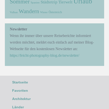
Urlaub
Sommer
Städtetrip
Tierwelt
Spanien
Wandern
Österreich
Vulkan
Winter
Newsletter
Wenn ihr immer über unsere Reiseberichte informiert
werden möchtet, meldet euch einfach auf meiner Blog-
Webseite für den kostenlosen Newsletter an:
https://feicht-photography-blog.de/newsletter/
Startseite
Favoriten
Architektur
Länder