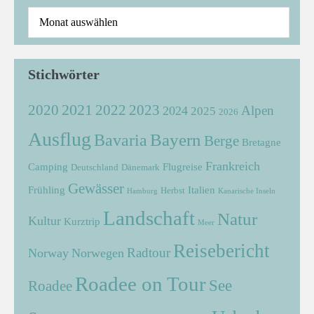
Stichwörter
2021
2022
2020
2023
Alpen
2024
2025
2026
Ausflug
Bayern
Bavaria
Berge
Bretagne
Frankreich
Camping
Flugreise
Deutschland
Dänemark
Gewässer
Frühling
Italien
Herbst
Hamburg
Kanarische Inseln
Landschaft
Natur
Kultur
Kurztrip
Meer
Reisebericht
Radtour
Norway
Norwegen
Roadee on Tour
See
Roadee